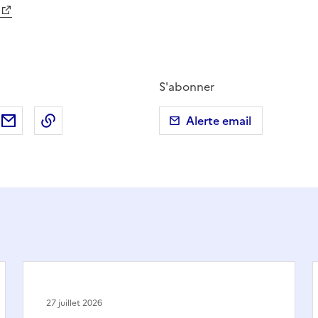
S'abonner
ebook
ur X (anciennement Twitter)
tager sur LinkedIn
Partager par email
Copier dans le presse-papier
Alerte email
27 juillet 2026