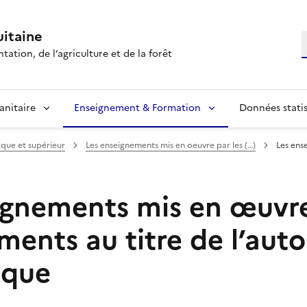
itaine
R
tation, de l’agriculture et de la forêt
anitaire
Enseignement & Formation
Données statis
que et supérieur
Les enseignements mis en oeuvre par les (…)
Les ens
ignements mis en œuvre
ments au titre de l’au
ique