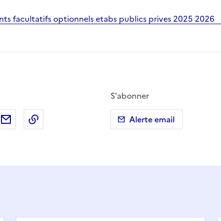
nts facultatifs optionnels etabs publics prives 2025 2026
S'abonner
ebook
ur X (anciennement Twitter)
tager sur LinkedIn
Partager par email
Copier dans le presse-papier
Alerte email