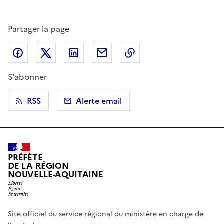
Partager la page
Partager sur Facebook
Partager sur X (anciennement Twitter)
Partager sur LinkedIn
Partager par email
Copier dans le presse
S'abonner
RSS
Alerte email
PRÉFÈTE
DE LA RÉGION
NOUVELLE-AQUITAINE
Site officiel du service régional du ministère en charge de