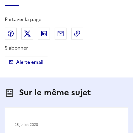
Partager la page
Partager sur Facebook
Partager sur X (anciennement Twitter)
Partager sur LinkedIn
Partager par email
Copier dans le presse
S'abonner
Alerte email
Sur le même sujet
25 juillet 2023