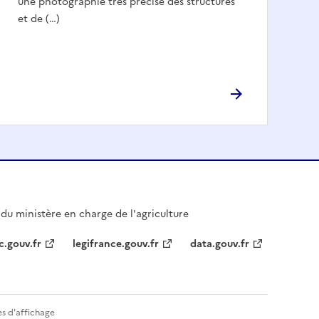
une photographie très précise des structures
et de (…)
l du ministère en charge de l'agriculture
c.gouv.fr
legifrance.gouv.fr
data.gouv.fr
s d'affichage