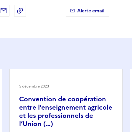
ebook
ur X (anciennement Twitter)
tager sur LinkedIn
Partager par email
Copier dans le presse-papier
Alerte email
5 décembre 2023
Convention de coopération
entre l’enseignement agricole
et les professionnels de
l’Union (…)