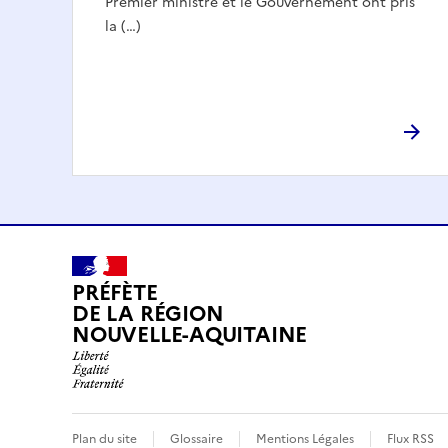
Premier ministre et le Gouvernement ont pris
la (…)
PRÉFÈTE
DE LA RÉGION
NOUVELLE-AQUITAINE
Plan du site
Glossaire
Mentions Légales
Flux RSS