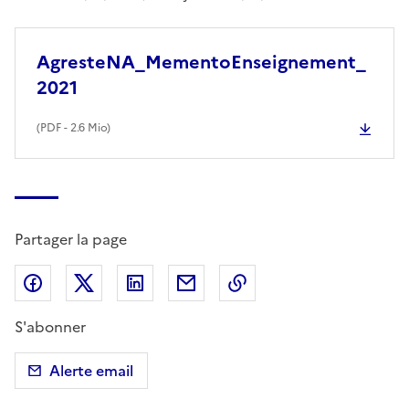
AgresteNA_MementoEnseignement_
2021
(
PDF
- 2.6 Mio)
Partager la page
Partager sur Facebook
Partager sur X (anciennement Twitter)
Partager sur LinkedIn
Partager par email
Copier dans le presse
S'abonner
Alerte email