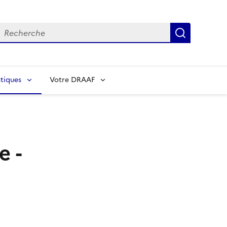
echerche
Recherch
tiques
Votre DRAAF
e -