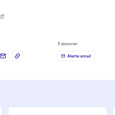
S'abonner
ebook
ur X (anciennement Twitter)
tager sur LinkedIn
Partager par email
Copier dans le presse-papier
Alerte email