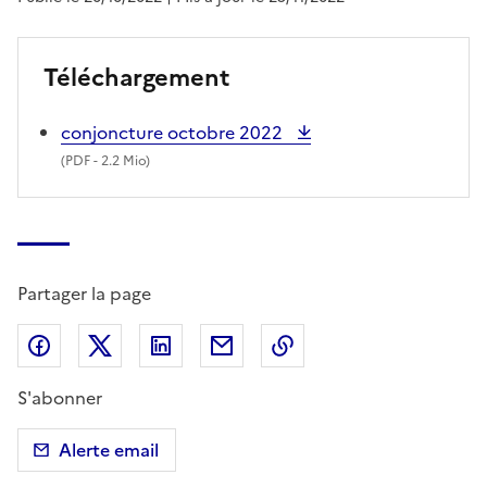
Téléchargement
conjoncture octobre 2022
(
PDF
- 2.2 Mio)
Partager la page
Partager sur Facebook
Partager sur X (anciennement Twitter)
Partager sur LinkedIn
Partager par email
Copier dans le presse
S'abonner
Alerte email