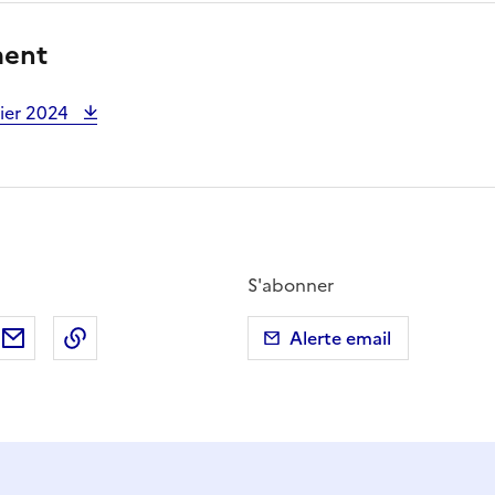
ment
rier 2024
S'abonner
ebook
ur X (anciennement Twitter)
tager sur LinkedIn
Partager par email
Copier dans le presse-papier
Alerte email