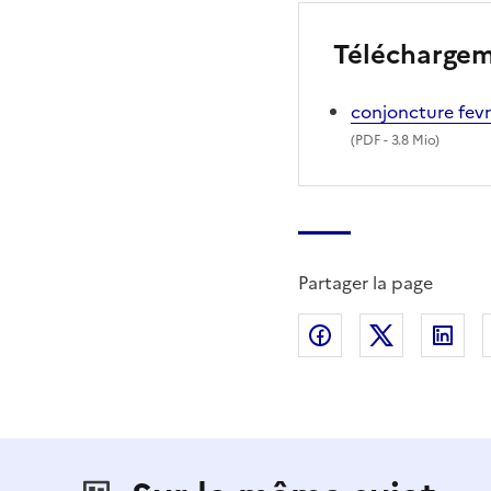
Télécharge
conjoncture fev
(
PDF
- 3.8 Mio)
Partager la page
Partager sur Fac
Partager s
Par