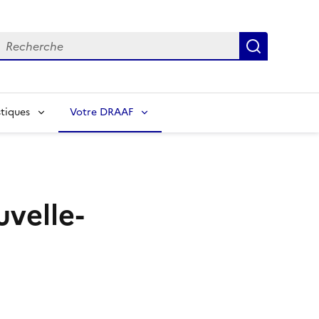
echerche
Recherch
tiques
Votre DRAAF
velle-