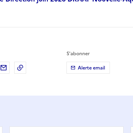
S'abonner
ebook
ur X (anciennement Twitter)
tager sur LinkedIn
Partager par email
Copier dans le presse-papier
Alerte email