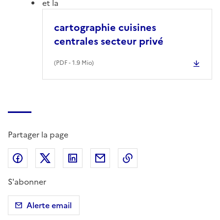
et la
cartographie cuisines
centrales secteur privé
(
PDF
- 1.9 Mio)
Partager la page
Partager sur Facebook
Partager sur X (anciennement Twitter)
Partager sur LinkedIn
Partager par email
Copier dans le presse
S'abonner
Alerte email