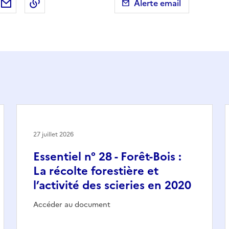
ebook
ur X (anciennement Twitter)
tager sur LinkedIn
Partager par email
Copier dans le presse-papier
Alerte email
27 juillet 2026
Essentiel n° 28 - Forêt-Bois :
La récolte forestière et
l’activité des scieries en 2020
Accéder au document