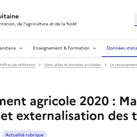
itaine
R
tation, de l’agriculture et de la forêt
anitaire
Enseignement & Formation
Données statis
hiffres de référence
Liens utiles et données archivées
Le recensemen
ent agricole 2020 : Ma
et externalisation des 
Actualité rubrique