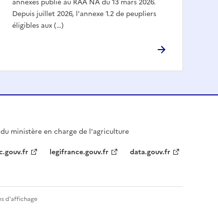
annexes publié au RAA NA du 13 mars 2026.
Depuis juillet 2026, l'annexe 1.2 de peupliers
éligibles aux (…)
l du ministère en charge de l'agriculture
c.gouv.fr
legifrance.gouv.fr
data.gouv.fr
s d'affichage