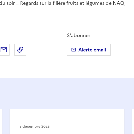
 soir = Regards sur la filière fruits et légumes de NAQ
S'abonner
ebook
ur X (anciennement Twitter)
tager sur LinkedIn
Partager par email
Copier dans le presse-papier
Alerte email
5 décembre 2023