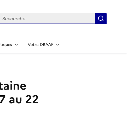
echerche
Recherch
tiques
Votre DRAAF
taine
17 au 22