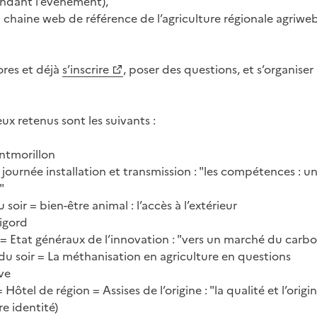
endant l’évènement),
la chaine web de référence de l’agriculture régionale agriweb
res et déjà
s’inscrire
, poser des questions, et s’organiser
eux retenus sont les suivants :
ontmorillon
journée installation et transmission : "les compétences : un
"
soir = bien-être animal : l’accès à l’extérieur
rigord
 Etat généraux de l’innovation : "vers un marché du carbo
u soir = La méthanisation en agriculture en questions
ive
Hôtel de région = Assises de l’origine : "la qualité et l’origin
e identité)