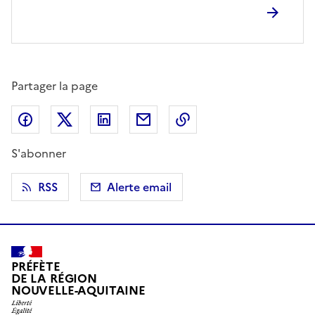
Partager la page
Partager sur Facebook
Partager sur X (anciennement Twitter)
Partager sur LinkedIn
Partager par email
Copier dans le presse
S'abonner
RSS
Alerte email
PRÉFÈTE
DE LA RÉGION
NOUVELLE-AQUITAINE