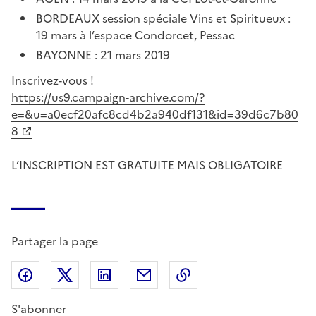
BORDEAUX session spéciale Vins et Spiritueux :
19 mars à l’espace Condorcet, Pessac
BAYONNE : 21 mars 2019
Inscrivez-vous !
https://us9.campaign-archive.com/?
e=&u=a0ecf20afc8cd4b2a940df131&id=39d6c7b80
8
L’INSCRIPTION EST GRATUITE MAIS OBLIGATOIRE
Partager la page
Partager sur Facebook
Partager sur X (anciennement Twitter)
Partager sur LinkedIn
Partager par email
Copier dans le presse
S'abonner