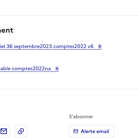
ment
ntiel 36 septembre2023 comptes2022 v6
geable comptes2022na
S'abonner
ebook
ur X (anciennement Twitter)
tager sur LinkedIn
Partager par email
Copier dans le presse-papier
Alerte email