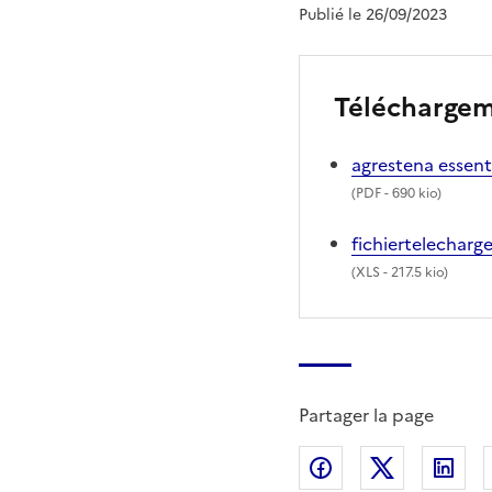
Publié le 26/09/2023
Télécharge
agrestena esse
(
PDF
- 690 kio)
fichiertelechar
(
XLS
- 217.5 kio)
Partager la page
Partager sur Fac
Partager s
Par