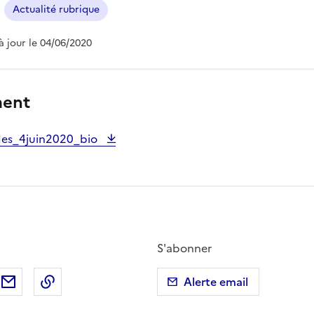
Actualité rubrique
 à jour le 04/06/2020
ment
es_4juin2020_bio
S'abonner
ebook
ur X (anciennement Twitter)
tager sur LinkedIn
Partager par email
Copier dans le presse-papier
Alerte email