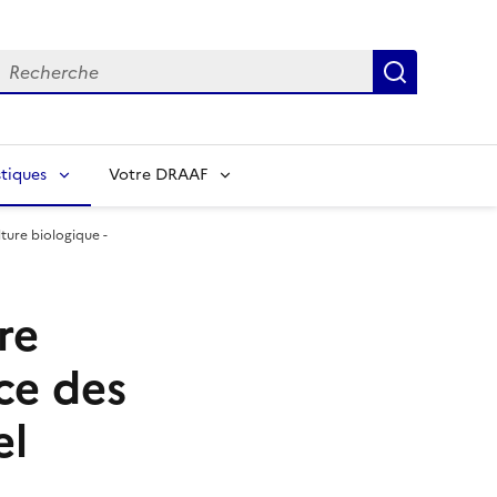
echerche
Recherch
tiques
Votre DRAAF
lture biologique -
re
ce des
el