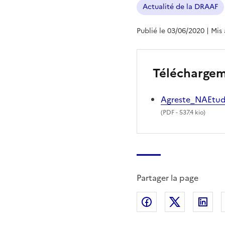
Actualité de la DRAAF
Publié le 03/06/2020
| Mis
Télécharge
Agreste_NAEtud
(
PDF
- 537.4 kio)
Partager la page
Partager sur Fac
Partager s
Par