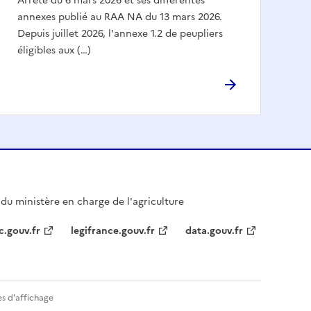
Arrêté du 6 mars 2026 et ses différentes
annexes publié au RAA NA du 13 mars 2026.
Depuis juillet 2026, l'annexe 1.2 de peupliers
éligibles aux (…)
l du ministère en charge de l'agriculture
c.gouv.fr
legifrance.gouv.fr
data.gouv.fr
s d'affichage