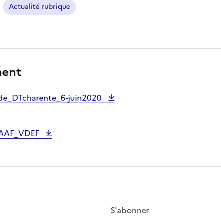
Actualité rubrique
ment
de_DTcharente_6-juin2020
RAAF_VDEF
S'abonner