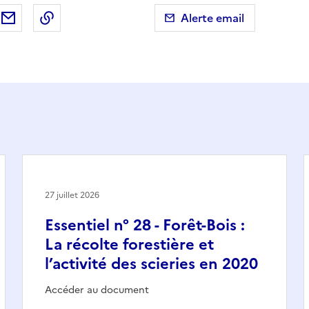
ebook
ur X (anciennement Twitter)
tager sur LinkedIn
Partager par email
Copier dans le presse-papier
Alerte email
27 juillet 2026
Essentiel n° 28 - Forêt-Bois :
La récolte forestière et
l’activité des scieries en 2020
Accéder au document