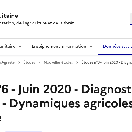
itaine
R
tation, de l’agriculture et de la forêt
anitaire
Enseignement & Formation
Données statis
n Agreste
Études
Nouvelles études
Études n°6 - Juin 2020 - Diagn
6 - Juin 2020 - Diagnost
e - Dynamiques agricole
e