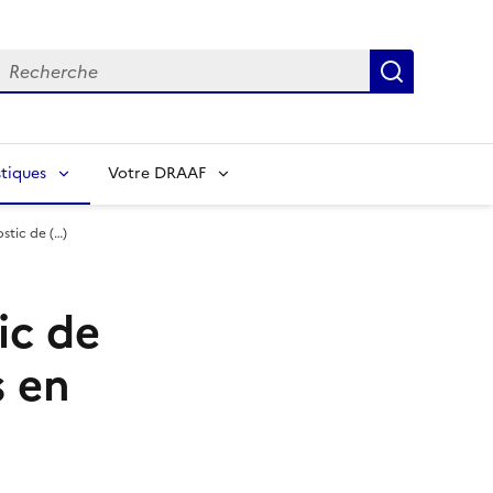
echerche
Recherch
tiques
Votre DRAAF
ostic de (…)
ic de
s en