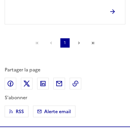
Première page
Page précédente
1
Page suivante
Dernière page
Partager la page
Partager sur Facebook
Partager sur X (anciennement Twitter)
Partager sur LinkedIn
Partager par email
Copier dans le presse
S'abonner
RSS
Alerte email