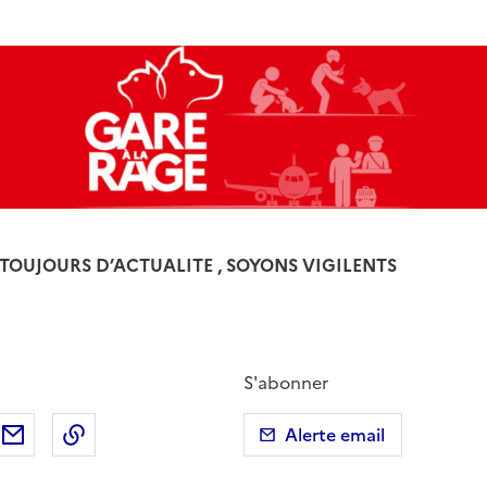
 TOUJOURS D’ACTUALITE , SOYONS VIGILENTS
S'abonner
ebook
ur X (anciennement Twitter)
tager sur LinkedIn
Partager par email
Copier dans le presse-papier
Alerte email