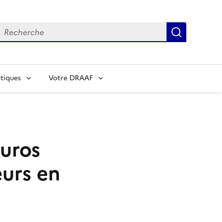
echerche
Recherch
tiques
Votre DRAAF
euros
eurs en