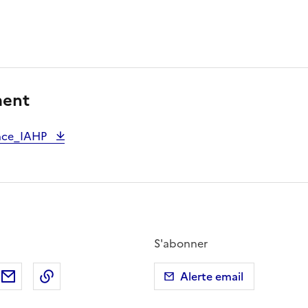
ment
nce_IAHP
S'abonner
ebook
ur X (anciennement Twitter)
tager sur LinkedIn
Partager par email
Copier dans le presse-papier
Alerte email