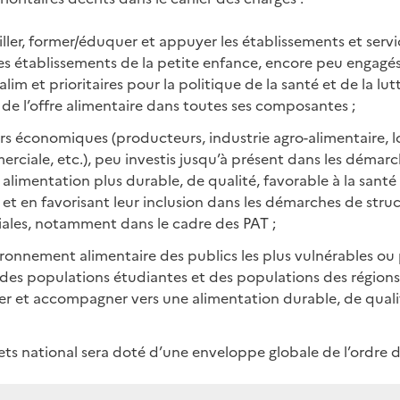
ler, former/éduquer et appuyer les établissements et servi
les établissements de la petite enfance, encore peu engagés
lim et prioritaires pour la politique de la santé et de la lu
n de l’offre alimentaire dans toutes ses composantes ;
urs économiques (producteurs, industrie agro-alimentaire, lo
rciale, etc.), peu investis jusqu’à présent dans les démarc
e alimentation plus durable, de qualité, favorable à la santé
t en favorisant leur inclusion dans les démarches de stru
oriales, notamment dans le cadre des PAT ;
vironnement alimentaire des publics les plus vulnérables ou 
n des populations étudiantes et des populations des régions
iser et accompagner vers une alimentation durable, de qualit
ts national sera doté d’une enveloppe globale de l’ordre de