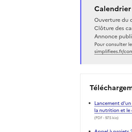
Calendrier 
Ouverture du 
Clôture des ca
Annonce publiq
Pour consulter le
simplifiees.fr/
Télécharge
Lancement d’un a
la nutrition et 
(
PDF
- 97.5 kio)
Appel à projets