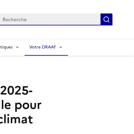
echerche
Recherch
tiques
Votre DRAAF
 2025-
ale pour
 climat