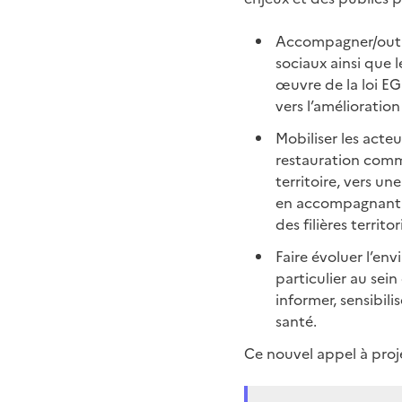
Accompagner/outil
sociaux ainsi que 
œuvre de la loi EGa
vers l’amélioratio
Mobiliser les acte
restauration comme
territoire, vers un
en accompagnant e
des filières territ
Faire évoluer l’en
particulier au sei
informer, sensibil
santé.
Ce nouvel appel à proje