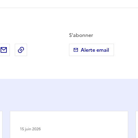
S'abonner
ebook
ur X (anciennement Twitter)
tager sur LinkedIn
Partager par email
Copier dans le presse-papier
Alerte email
15 juin 2026