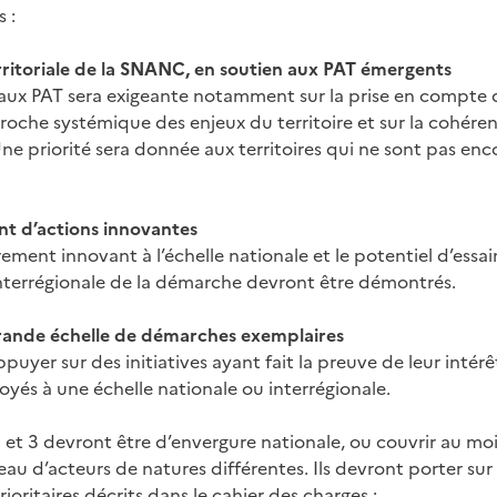
 :
territoriale de la SNANC, en soutien aux PAT émergents
aux PAT sera exigeante notamment sur la prise en compte de
’approche systémique des enjeux du territoire et sur la cohére
. Une priorité sera donnée aux territoires qui ne sont pas en
nt d’actions innovantes
rement innovant à l’échelle nationale et le potentiel d’ess
 interrégionale de la démarche devront être démontrés.
grande échelle de démarches exemplaires
puyer sur des initiatives ayant fait la preuve de leur intérêt
loyés à une échelle nationale ou interrégionale.
2 et 3 devront être d’envergure nationale, ou couvrir au mo
au d’acteurs de natures différentes. Ils devront porter sur
ioritaires décrits dans le cahier des charges :