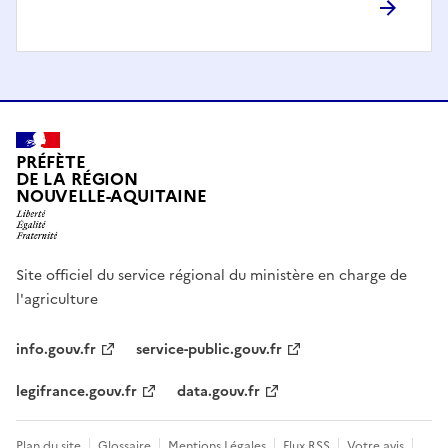
PRÉFÈTE
DE LA RÉGION
NOUVELLE-AQUITAINE
Site officiel du service régional du ministère en charge de
l'agriculture
info.gouv.fr
service-public.gouv.fr
legifrance.gouv.fr
data.gouv.fr
Plan du site
Glossaire
Mentions Légales
Flux RSS
Votre avis