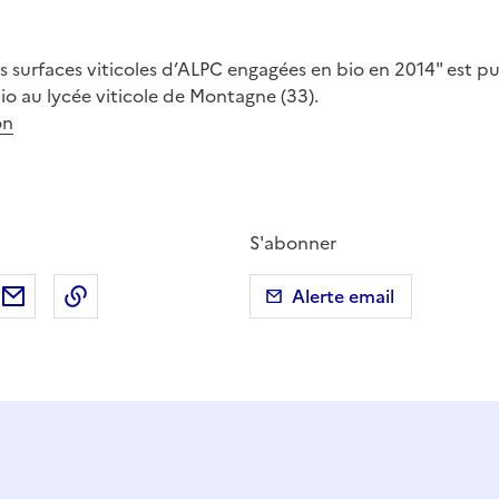
 surfaces viticoles d’ALPC engagées en bio en 2014" est pub
o au lycée viticole de Montagne (33).
on
S'abonner
ebook
ur X (anciennement Twitter)
tager sur LinkedIn
Partager par email
Copier dans le presse-papier
Alerte email