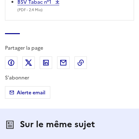
BSV Tabac n°1
(
PDF
- 2.4 Mio)
Partager la page
Partager sur Facebook
Partager sur X (anciennement Twitter)
Partager sur LinkedIn
Partager par email
Copier dans le presse
S'abonner
Alerte email
Sur le même sujet