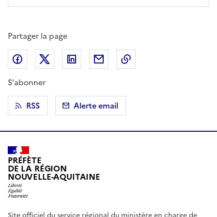
Partager la page
Partager sur Facebook
Partager sur X (anciennement Twitter)
Partager sur LinkedIn
Partager par email
Copier dans le presse
S'abonner
RSS
Alerte email
PRÉFÈTE
DE LA RÉGION
NOUVELLE-AQUITAINE
Site officiel du service régional du ministère en charge de