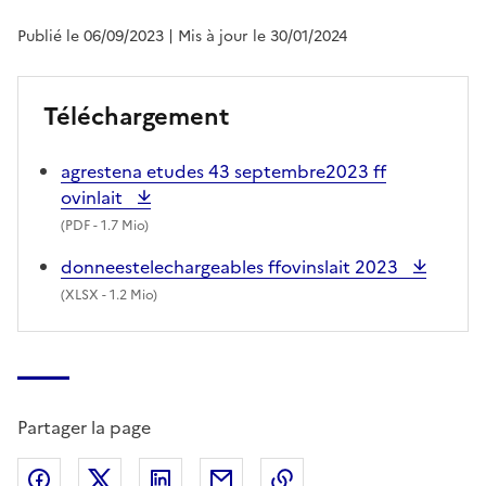
Publié le 06/09/2023
| Mis à jour le 30/01/2024
Téléchargement
agrestena etudes 43 septembre2023 ff
ovinlait
(
PDF
- 1.7 Mio)
donneestelechargeables ffovinslait 2023
(
XLSX
- 1.2 Mio)
Partager la page
Partager sur Facebook
Partager sur X (anciennement Twitter)
Partager sur LinkedIn
Partager par email
Copier dans le presse