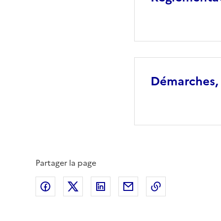
Démarches, 
Partager la page
Partager sur Facebook
Partager sur X (anciennement Twitte
Partager sur LinkedIn
Partager par email
Copier dans le