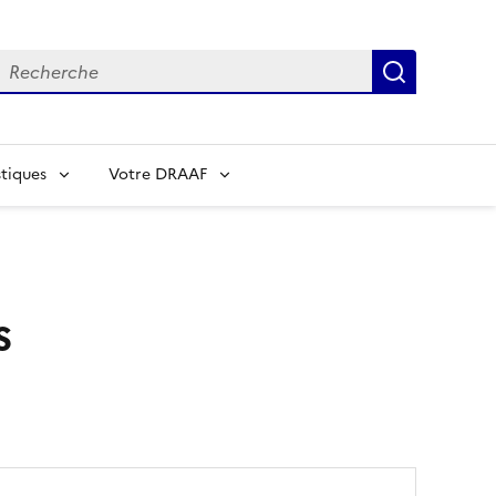
echerche
Recherch
tiques
Votre DRAAF
s