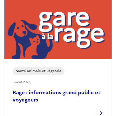
e
-
A
q
u
i
t
Santé animale et végétale
a
3 août 2026
i
Rage : informations grand public et
n
voyageurs
e