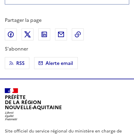
Partager la page
Partager sur Facebook
Partager sur X (anciennement Twitter)
Partager sur LinkedIn
Partager par email
Copier dans le presse
S'abonner
RSS
Alerte email
PRÉFÈTE
DE LA RÉGION
NOUVELLE-AQUITAINE
Site officiel du service régional du ministère en charge de