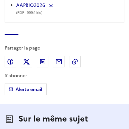
AAPBIO2026
(
PDF
- 999.4 kio)
Partager la page
Partager sur Facebook
Partager sur X (anciennement Twitter)
Partager sur LinkedIn
Partager par email
Copier dans le presse
S'abonner
Alerte email
Sur le même sujet