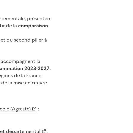
partementale, présentent
tir de la
comparaison
et du second pilier à
es accompagnent la
ogrammation 2023-2027
.
égions de la France
es de la mise en œuvre
icole (Agreste)
:
l et départemental
,