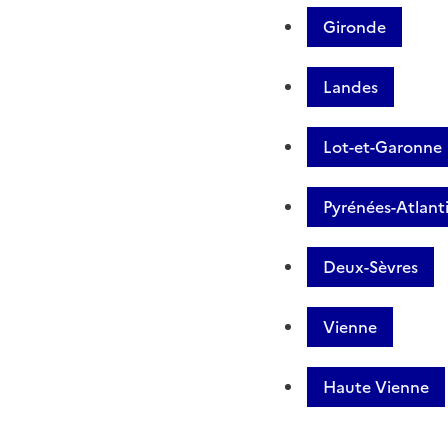
Gironde
Landes
Lot-et-Garonne
Pyrénées-Atlant
Deux-Sèvres
Vienne
Haute Vienne