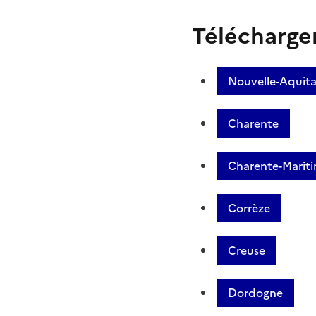
Télécharger
Nouvelle-Aquita
Charente
Charente-Marit
Corrèze
Creuse
Dordogne